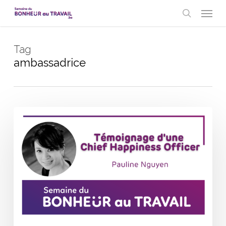
Skip
Menu
to
search
main
content
Tag
ambassadrice
Témoignage
d’une
Chief
Happiness
Officer