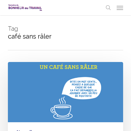
Skip
Menu
to
search
main
content
Tag
café sans râler
Café
sans
râler