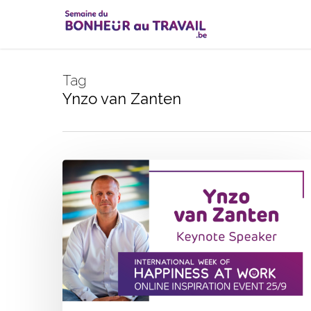
Skip
to
main
content
Tag
Ynzo van Zanten
Inspiration
Event
25/9:
Keynote
Ynzo
van
Zanten