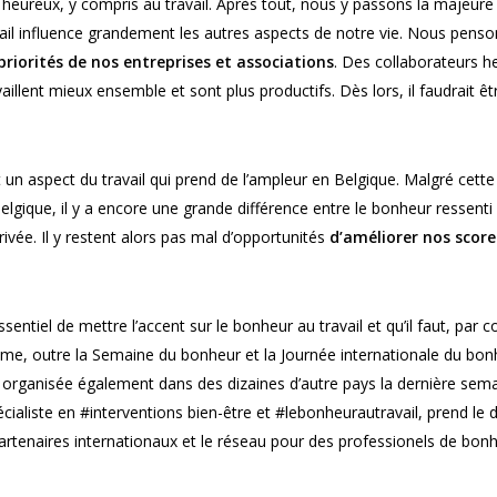
heureux, y compris au travail. Après tout, nous y passons la majeure
ail influence grandement les autres aspects de notre vie. Nous pens
priorités de nos entreprises et associations
. Des collaborateurs h
aillent mieux ensemble et sont plus productifs. Dès lors, il faudrait ê
 un aspect du travail qui prend de l’ampleur en Belgique. Malgré cette
gique, il y a encore une grande différence entre le bonheur ressenti a
rivée. Il y restent alors pas mal d’opportunités
d’améliorer nos scor
sentiel de mettre l’accent sur le bonheur au travail et qu’il faut, par
ème, outre la Semaine du bonheur et la Journée internationale du bon
 organisée également dans des dizaines d’autre pays la dernière sem
cialiste en #interventions bien-être et #lebonheurautravail, prend le
artenaires internationaux et le réseau pour des professionels de bo