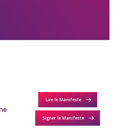
Lire le Manifeste
nne
Signer le Manifeste