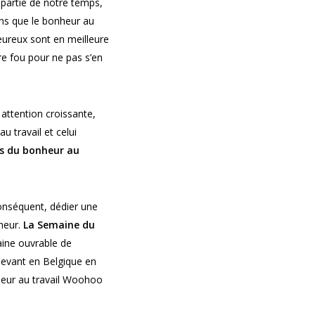
 partie de notre temps,
ons que le bonheur au
eureux sont en meilleure
tre fou pour ne pas s’en
 attention croissante,
u travail et celui
es du bonheur au
 conséquent, dédier une
heur.
La Semaine du
aine ouvrable de
 devant en Belgique en
nheur au travail Woohoo