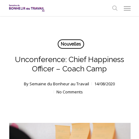
Skip
Menu
to
search
main
content
Nouvelles
Unconference: Chief Happiness
Officer – Coach Camp
By
Semaine du Bonheur au Travail
14/08/2020
No Comments