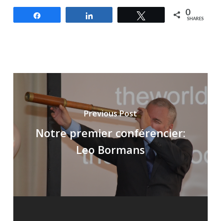
0
Share
Share
Tweet
SHARES
Previous Post
Notre premier conférencier:
Leo Bormans