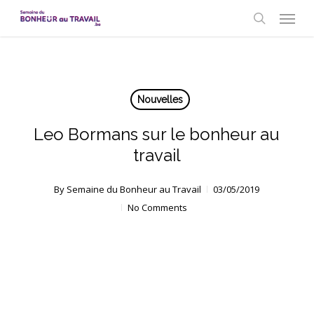
Skip
Menu
to
search
main
content
Nouvelles
Leo Bormans sur le bonheur au
travail
By
Semaine du Bonheur au Travail
03/05/2019
No Comments