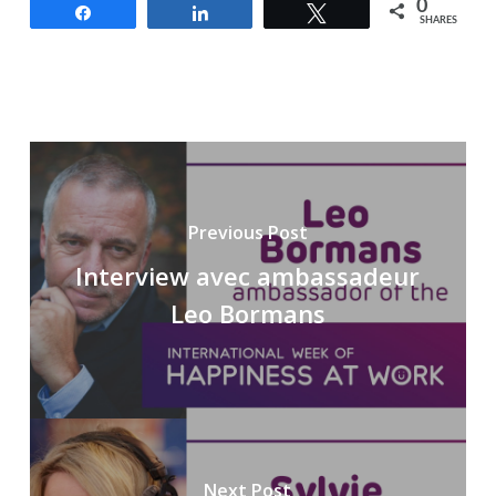
0
Share
Share
Tweet
SHARES
Previous Post
Interview avec ambassadeur
Leo Bormans
Next Post