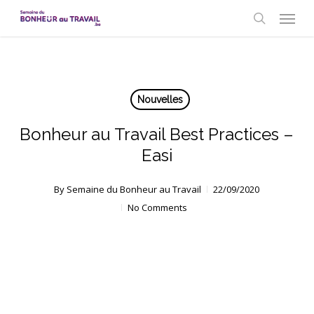
Skip
Menu
to
search
main
content
Nouvelles
Bonheur au Travail Best Practices –
Easi
By
Semaine du Bonheur au Travail
22/09/2020
No Comments